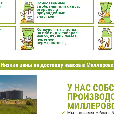
нт
Качественные
в
удобрения для садов,
огородов и
приусадебных
участков.
—
Конкурентные цены
на все виды товаров:
навоз, птичий помет,
перегной,
вермикомпост,
прочее.
Низкие цены на доставку навоза в Миллерово
У НАС СОБ
ПРОИЗВОДС
МИЛЛЕРОВ
Мы доставляем более 5