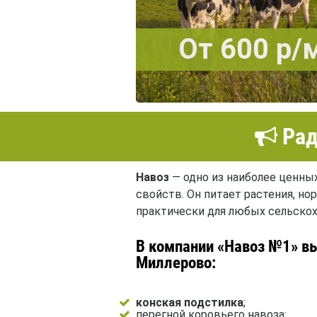
От 600 р/
Рад
Навоз
— одно из наиболее ценны
свойств. Он питает растения, н
практически для любых сельскох
В компании «Навоз №1» вы
Миллерово:
конская подстилка
;
перегной коровьего навоза;