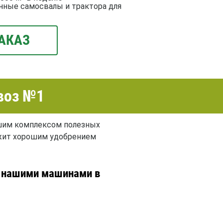
нные самосвалы и трактора для
АКАЗ
воз №1
ьшим комплексом полезных
лужит хорошим удобрением
й нашими машинами в