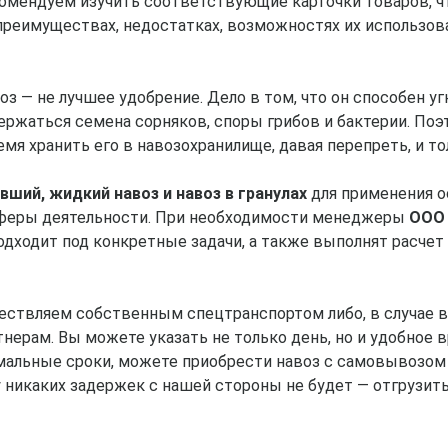
омендуем изучить соответствующие карточки товаров, ч
реимуществах, недостатках, возможностях их использова
з — не лучшее удобрение. Дело в том, что он способен у
держаться семена сорняков, споры грибов и бактерии. По
мя хранить его в навозохранилище, давая перепреть, и то
вший, жидкий навоз и навоз в гранулах
для применения о
сферы деятельности. При необходимости менеджеры
ООО 
подходит под конкретные задачи, а также выполнят расчет
ствляем собственным спецтранспортом либо, в случае в
ерам. Вы можете указать не только день, но и удобное в
имальные сроки, можете приобрести навоз с самовывозом
у никаких задержек с нашей стороны не будет — отгрузи