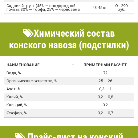
Садовый грунт (45% — плодородной
От 290
43-45 кг
почвы, 30% — торфа, 25% — чернозёма
руб.
Химический состав
конского навоза (подстилки)
НАИМЕНОВАНИЕ
-
ПРИМЕРНЫЙ РАСЧЁТ
Вода, %
-
72
Органические вещества, %
-
25 — 26
Азот, %
-
0,3 — 1
Калий, %
-
0,2 — 0,8
Кальций, %
-
0,2
Фосфор, %
-
0,2 — 0,7
Прайс-лист на конский