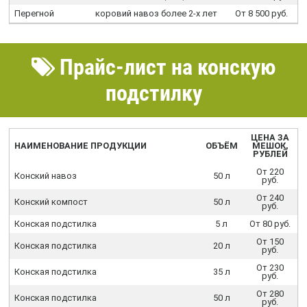
Перегной
коровий навоз более 2-х лет
От 8 500 руб.
Прайс-лист на конскую
подстилку
ЦЕНА ЗА
НАИМЕНОВАНИЕ ПРОДУКЦИИ
ОБЪЁМ
МЕШОК,
РУБЛЕЙ
От 220
Конский навоз
50 л
руб.
От 240
Конский компост
50 л
руб.
Конская подстилка
5 л
От 80 руб.
От 150
Конская подстилка
20 л
руб.
От 230
Конская подстилка
35 л
руб.
От 280
Конская подстилка
50 л
руб.