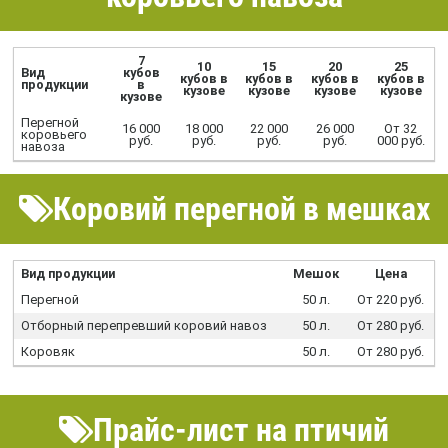
7
10
15
20
25
Вид
кубов
кубов в
кубов в
кубов в
кубов в
продукции
в
кузове
кузове
кузове
кузове
кузове
Перегной
16 000
18 000
22 000
26 000
От 32
коровьего
руб.
руб.
руб.
руб.
000 руб.
навоза
Коровий перегной в мешках
Вид продукции
Мешок
Цена
Перегной
50 л.
От 220 руб.
Отборный перепревший коровий навоз
50 л.
От 280 руб.
Коровяк
50 л.
От 280 руб.
Прайс-лист на птичий