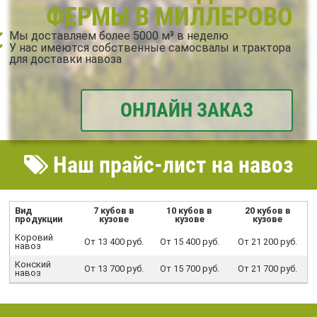
ФЕРМЫ В МИЛЛЕРОВО
Мы доставляем более 5000 м³ в неделю
У нас имеются собственные самосвалы и трактора
для доставки навоза
ОНЛАЙН ЗАКАЗ
Наш прайс-лист на навоз
Вид
7 кубов в
10 кубов в
20 кубов в
продукции
кузове
кузове
кузове
Коровий
От 13 400 руб.
От 15 400 руб.
От 21 200 руб.
навоз
Конский
От 13 700 руб.
От 15 700 руб.
От 21 700 руб.
навоз